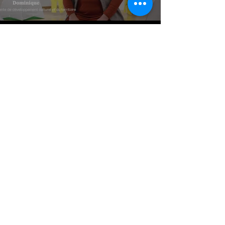
PRENDRE RENDEZ-VOUS
ÇA M'INTÉRESSE
QUESTIONS FRÉQUENTES
Abonnez-vous à
l'infolettre !
Recevez les dernières
nouvelles du CJE Beauce-Sud