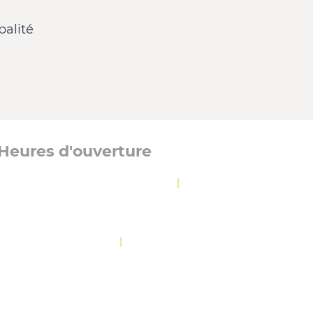
alité
Heures d'ouverture
Lundi, mardi et jeudi :
8 h 30 à 12 h
|
13 h à
16 h 30
Mercredi :
8 h 30 à 19 h 30
Vendredi :
10 h 30 à 12 h
|
13 h à 16 h 30
OLITIQUE DE CONFIDENTIALITÉ