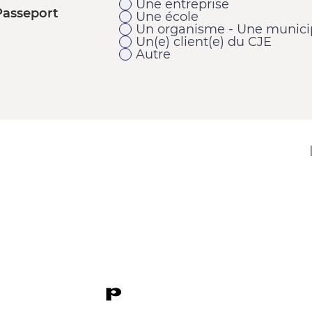
Une entreprise
Passeport
Une école
Un organisme - Une municip
Un(e) client(e) du CJE
Autre
11920, 1re Avenue
Saint-Georges (Québec) G5Y 2E1
Téléphone : 418 228-9610
Télécopieur : 418 227-9007
Courriel :
cje@cjebeauce-sud.com
P