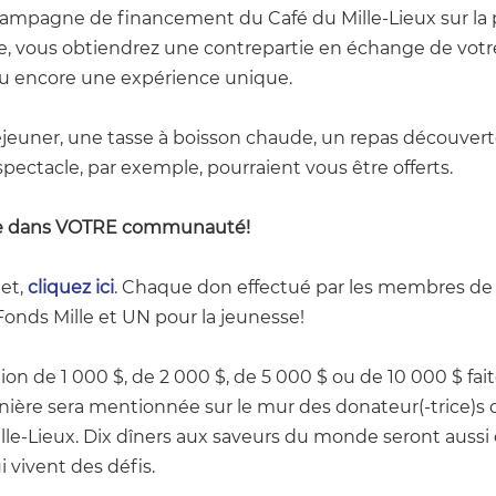
 campagne de financement du 
Café du Mille-Lieux
 sur la
, vous obtiendrez une contrepartie en échange de votr
 ou encore une expérience unique
. 
éjeuner, une tasse à boisson chaude, un repas découver
 spectacle, par exemple, pourraient vous être offerts.
nce dans VOTRE communauté!
et, 
cliquez ici
. 
Chaque don effectué par les membres de la
onds Mille et UN pour la jeunesse!
on de 1 000 $, de 2 000 $, de 5 000 $ ou de 10 000 $ fai
rnière sera mentionnée sur le mur des donateur(-trice)s d
lle-Lieu
x. Dix dîners aux saveurs du monde seront aussi o
 vivent des défis.