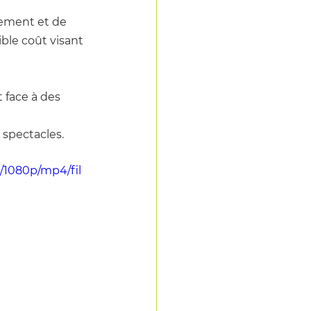
pement et de 
ble coût visant 
t face à des 
 spectacles.
/1080p/mp4/fil