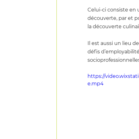
Celui-ci consiste en
découverte, par et p
la découverte culina
Il est aussi un lieu d
défis d’employabili
socioprofessionnelle
https://video.wixst
e.mp4