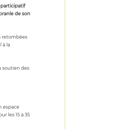
rticipatif 
branle de son 
es retombées 
à la 
u soutien des 
n espace 
ur les 15 à 35 