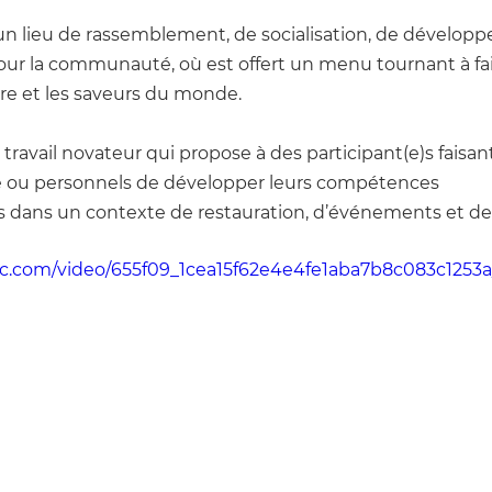
 un lieu de rassemblement, de socialisation, de dévelop
our la communauté, où est offert un menu tournant à fai
ire et les saveurs du monde. 
e travail novateur qui propose à des participant(e)s faisan
té ou personnels de développer leurs compétences 
s dans un contexte de restauration, d’événements et de
atic.com/video/655f09_1cea15f62e4e4fe1aba7b8c083c1253a