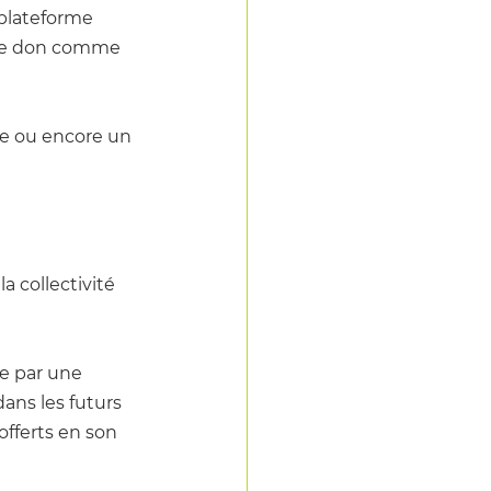
 plateforme 
e don 
comme 
te ou encore un 
 collectivité 
te par une 
ans les futurs 
fferts en son 