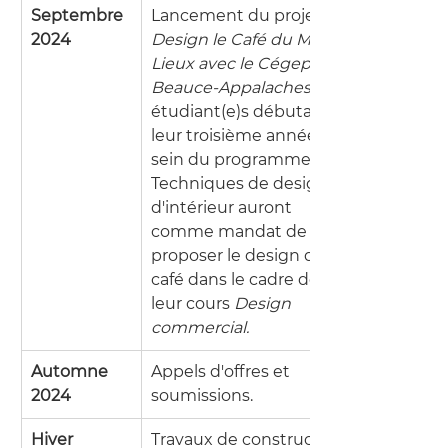
Septembre 
Lancement du projet 
2024
Design le Café du Mille-
Lieux avec le Cégep 
Beauce-Appalaches
 : les 
étudiant(e)s débutant 
leur troisième année au 
sein du programme 
Techniques de design 
d'intérieur auront 
comme mandat de 
proposer le design du 
café dans le cadre de 
leur cours 
Design 
commercial.
Automne 
Appels d'offres et 
2024
soumissions.
Hiver 
Travaux de construction.