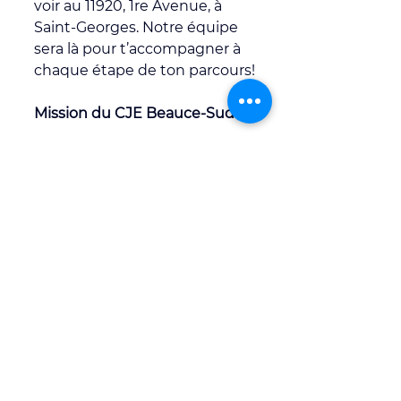
voir au 11920, 1re Avenue, à 
Saint-Georges. Notre équipe 
sera là pour t’accompagner à 
chaque étape de ton parcours!
Mission du CJE Beauce-Sud
Rappelons que la mission du 
CJE Beauce-Sud
est d’offrir 
divers services aux jeunes de 
15 à 35 ans, aux adultes de 35 
ans et plus ainsi qu'aux 
personnes immigrantes de 0 à 
99 ans afin d’améliorer leurs 
conditions de vie et de les 
accompagner dans leur 
cheminement 
socioprofessionnel vers 
l’obtention d’un emploi, le 