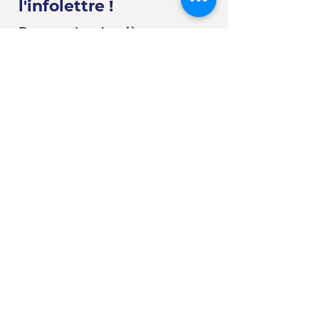
l'infolettre !
Recevez les dernières
nouvelles du CJE Beauce-Sud
et de Passeport Travail
Vous êtes :
*
Une entreprise
Une école
Un organisme - Une
municipalité
Un(e) client(e) du CJE
Autre
S'abonner