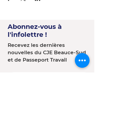
Abonnez-vous à
l'infolettre !
Recevez les dernières
nouvelles du CJE Beauce-Sud
et de Passeport Travail
Vous êtes :
*
Une entreprise
Une école
Un organisme - Une
municipalité
Un(e) client(e) du CJE
Autre