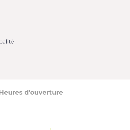
alité
Heures d'ouverture
Lundi, mardi et jeudi :
8 h 30 à 12 h
|
13 h à
16 h 30
Mercredi :
8 h 30 à 19 h 30
Vendredi :
10 h 30 à 12 h
|
13 h à 16 h 30