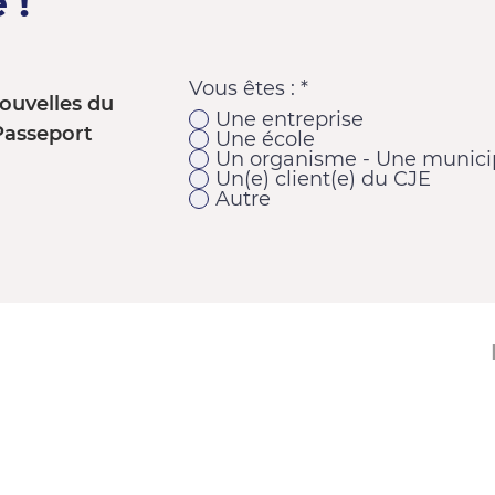
 !
Vous êtes :
*
ouvelles du
Une entreprise
Passeport
Une école
Un organisme - Une municip
Un(e) client(e) du CJE
Autre
11920, 1re Avenue
Saint-Georges (Québec) G5Y 2E1
Téléphone : 418 228-9610
Télécopieur : 418 227-9007
Courriel :
cje@cjebeauce-sud.com