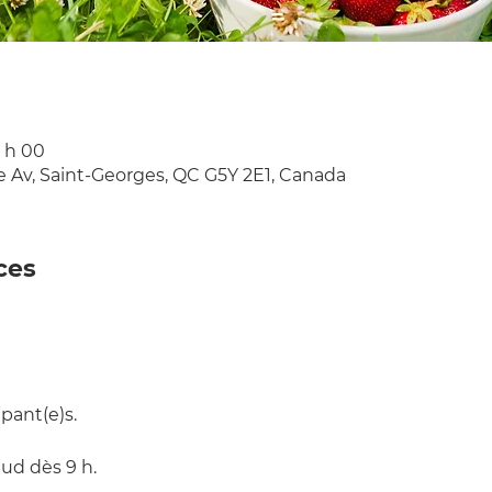
2 h 00
e Av, Saint-Georges, QC G5Y 2E1, Canada
ces
ant(e)s.  
ud dès 9 h.