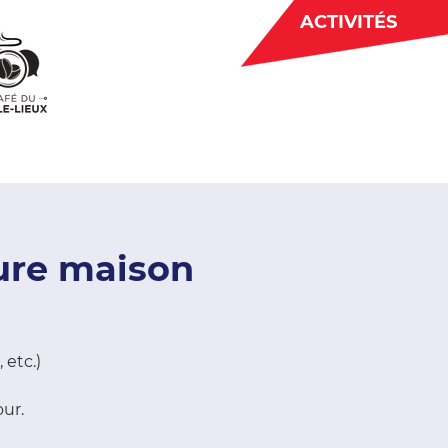
ACTIVITÉS
BÉNÉVOLAT
 CJE
ACTUALITÉS
ture maison
 etc.)
our.