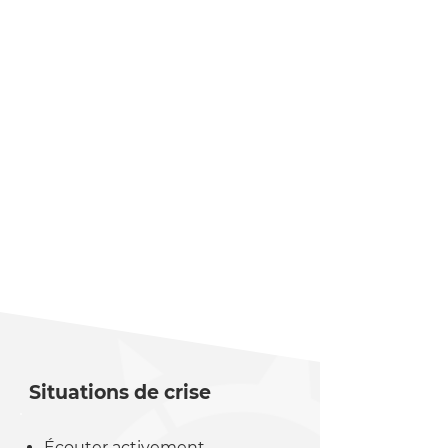
Situations de crise
Établissement |
Rétablissement | Équilibre
Exploration | Apprentissage
Insertion et maintien en
emploi / aux études et dans
la communauté
Employabilité
Situations de crise
Écouter activement