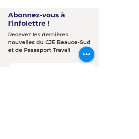
Abonnez-vous à
l'infolettre !
Recevez les dernières
nouvelles du CJE Beauce-Sud
et de Passeport Travail
Vous êtes :
*
Une entreprise
Une école
Un organisme - Une
municipalité
Un(e) client(e) du CJE
Autre
S'abonner