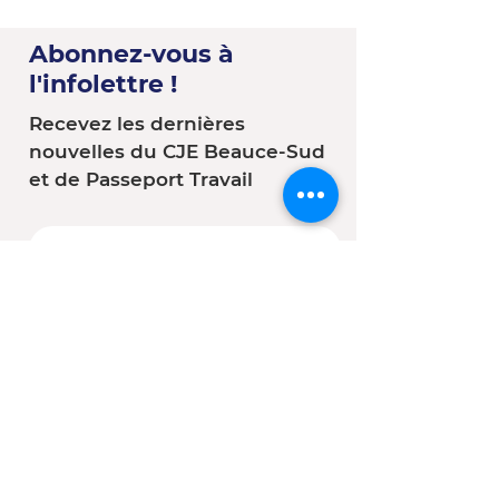
Abonnez-vous à
l'infolettre !
Recevez les dernières
nouvelles du CJE Beauce-Sud
et de Passeport Travail
Vous êtes :
*
Une entreprise
Une école
Un organisme - Une
municipalité
Un(e) client(e) du CJE
Autre
S'abonner